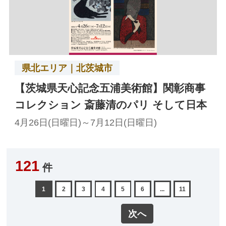
県北エリア｜北茨城市
【茨城県天心記念五浦美術館】関彰商事
コレクション 斎藤清のパリ そして日本
4月26日(日曜日)～7月12日(日曜日)
121
件
1
2
3
4
5
6
...
11
次へ