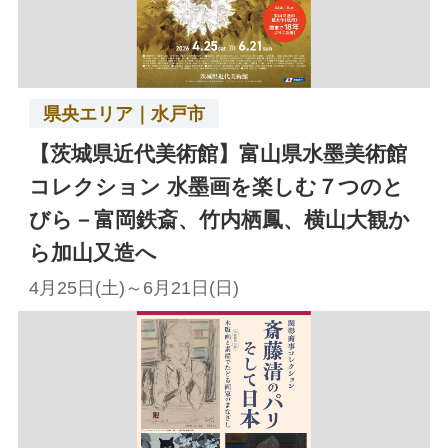
県央エリア｜水戸市
【茨城県近代美術館】富山県水墨美術館
コレクション 水墨画を楽しむ７つのと
びら－富岡鉄斎、竹内栖鳳、横山大観か
ら加山又造へ
4月25日(土)～6月21日(日)