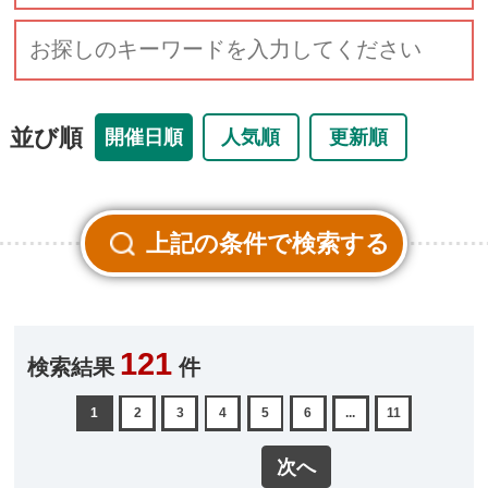
並び順
開催日順
人気順
更新順
121
検索結果
件
1
2
3
4
5
6
...
11
次へ