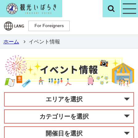
観光いばらき公
検
For Foreigners
For Foreigners
ホーム
イベント情報
エリアを選択
カテゴリーを選択
開催日を選択