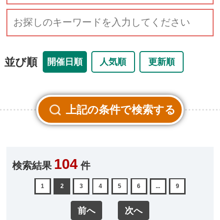
並び順
開催日順
人気順
更新順
104
検索結果
件
1
2
3
4
5
6
...
9
前へ
次へ