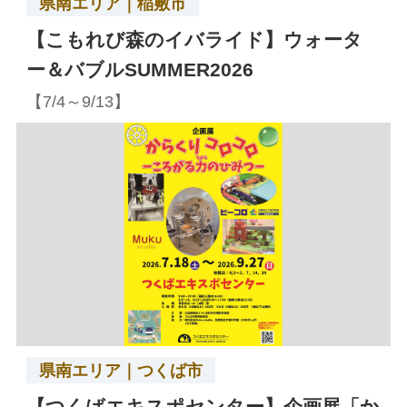
県南エリア｜稲敷市
【こもれび森のイバライド】ウォータ
ー＆バブルSUMMER2026
【7/4～9/13】
県南エリア｜つくば市
【つくばエキスポセンター】企画展「か