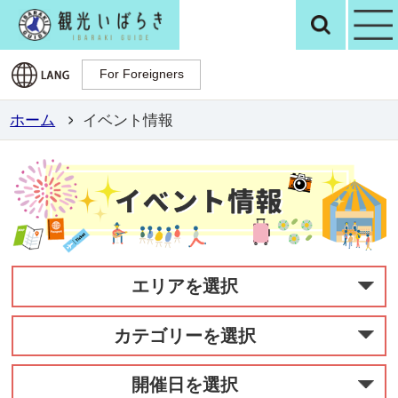
観光いばらき公
検
For Foreigners
For Foreigners
ホーム
イベント情報
エリアを選択
カテゴリーを選択
開催日を選択