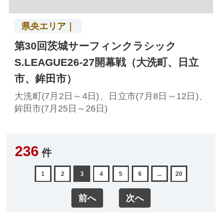
県央エリア｜
第30回茨城サーフィンクラシック
S.LEAGUE26-27開幕戦（大洗町、日立
市、鉾田市）
大洗町(7月2日～4日)、日立市(7月8日～12日)、
鉾田市(7月25日～26日)
236
件
1
2
3
4
5
6
...
20
前へ
次へ