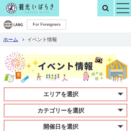
観光いばらき公
検
For Foreigners
For Foreigners
ホーム
イベント情報
エリアを選択
カテゴリーを選択
開催日を選択