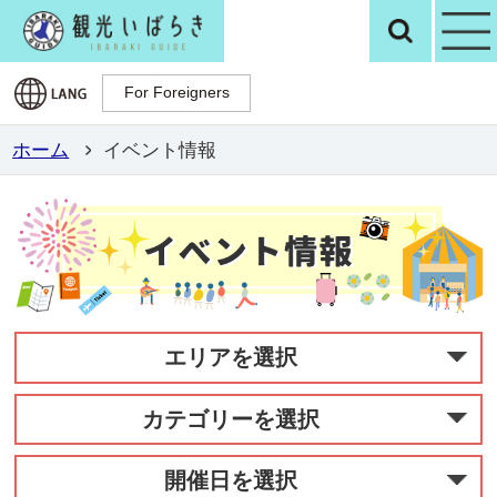
観光いばらき公
検
For Foreigners
For Foreigners
ホーム
イベント情報
エリアを選択
カテゴリーを選択
開催日を選択