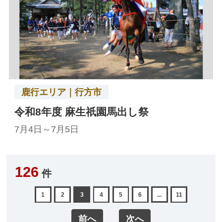
鹿行エリア｜行方市
令和8年度 麻生祇園馬出し祭
7月4日～7月5日
126
件
1
2
3
4
5
6
...
11
前へ
次へ