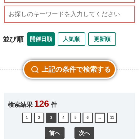
並び順
開催日順
人気順
更新順
126
検索結果
件
1
2
3
4
5
6
...
11
前へ
次へ