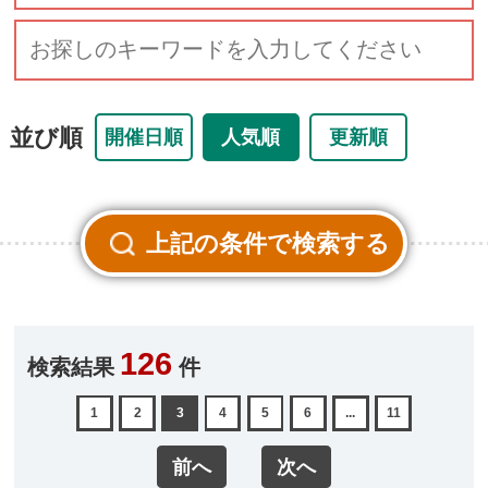
並び順
開催日順
人気順
更新順
126
検索結果
件
1
2
3
4
5
6
...
11
前へ
次へ