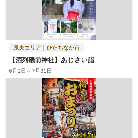
県央エリア｜ひたちなか市
【酒列磯前神社】あじさい詣
6月1日～7月31日