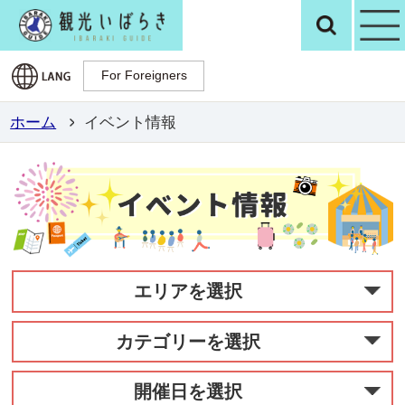
観光いばらき公
検
For Foreigners
For Foreigners
ホーム
イベント情報
エリアを選択
カテゴリーを選択
開催日を選択