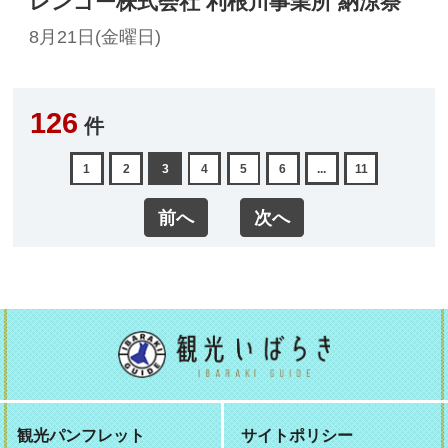
レンゴー株式会社 利根川事業所 納涼祭
8月21日(金曜日)
126
件
1
2
3
4
5
6
...
11
前へ
次へ
観光パンフレット
サイトポリシー