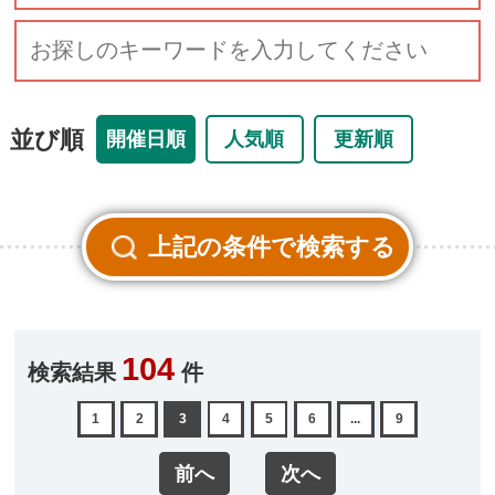
並び順
開催日順
人気順
更新順
104
検索結果
件
1
2
3
4
5
6
...
9
前へ
次へ