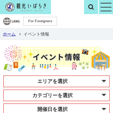
観光いばらき公
検
For Foreigners
For Foreigners
ホーム
イベント情報
エリアを選択
カテゴリーを選択
開催日を選択