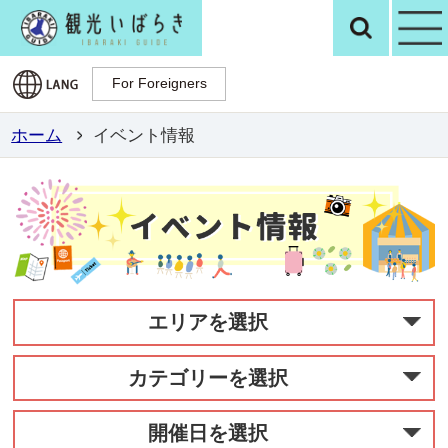
観光いばらき公
検
For Foreigners
For Foreigners
ホーム
イベント情報
エリアを選択
カテゴリーを選択
開催日を選択