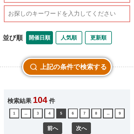
並び順
開催日順
人気順
更新順
104
検索結果
件
1
...
3
4
5
6
7
8
...
9
前へ
次へ