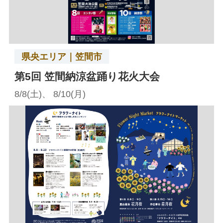
県央エリア｜笠間市
第5回 笠間納涼盆踊り花火大会
8/8(土)、 8/10(月)