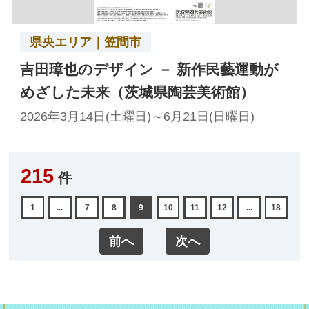
県央エリア｜笠間市
吉田璋也のデザイン － 新作民藝運動が
めざした未来（茨城県陶芸美術館）
2026年3月14日(土曜日)～6月21日(日曜日)
215
件
1
...
7
8
9
10
11
12
...
18
前へ
次へ