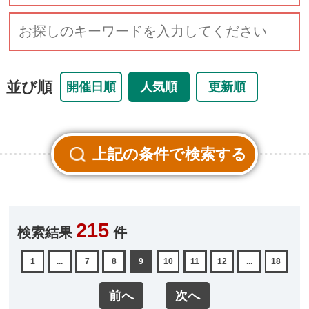
並び順
開催日順
人気順
更新順
215
検索結果
件
1
...
7
8
9
10
11
12
...
18
前へ
次へ