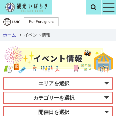
観光いばらき公
検
For Foreigners
For Foreigners
ホーム
イベント情報
エリアを選択
カテゴリーを選択
開催日を選択