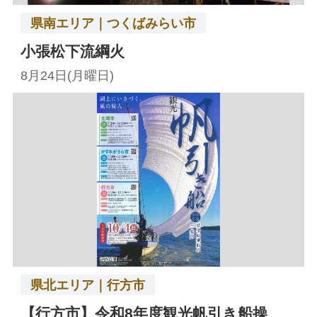
県南エリア｜つくばみらい市
小張松下流綱火
8月24日(月曜日)
県北エリア｜行方市
【行方市】令和8年度観光帆引き船操