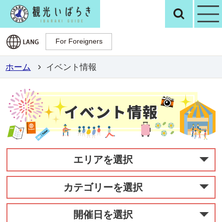
観光いばらき公
検
For Foreigners
For Foreigners
ホーム
イベント情報
エリアを選択
カテゴリーを選択
開催日を選択