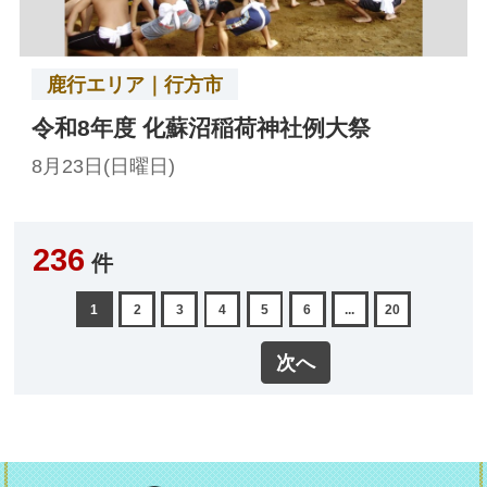
鹿行エリア｜行方市
令和8年度 化蘇沼稲荷神社例大祭
8月23日(日曜日)
236
件
1
2
3
4
5
6
...
20
次へ