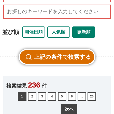
並び順
開催日順
人気順
更新順
236
検索結果
件
1
2
3
4
5
6
...
20
次へ