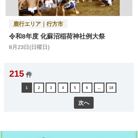
鹿行エリア｜行方市
令和8年度 化蘇沼稲荷神社例大祭
8月23日(日曜日)
215
件
1
2
3
4
5
6
...
18
次へ