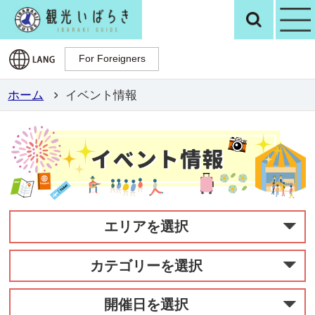
観光いばらき公
検
For Foreigners
For Foreigners
ホーム
イベント情報
エリアを選択
カテゴリーを選択
開催日を選択