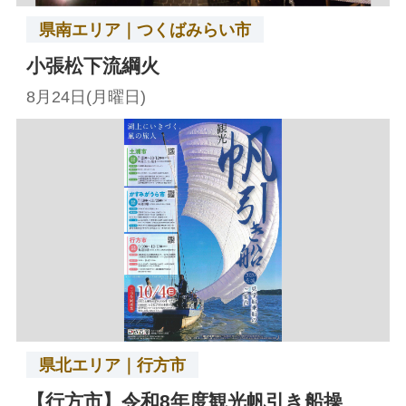
県南エリア｜つくばみらい市
小張松下流綱火
8月24日(月曜日)
県北エリア｜行方市
【行方市】令和8年度観光帆引き船操