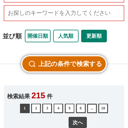
並び順
開催日順
人気順
更新順
215
検索結果
件
1
2
3
4
5
6
...
18
次へ