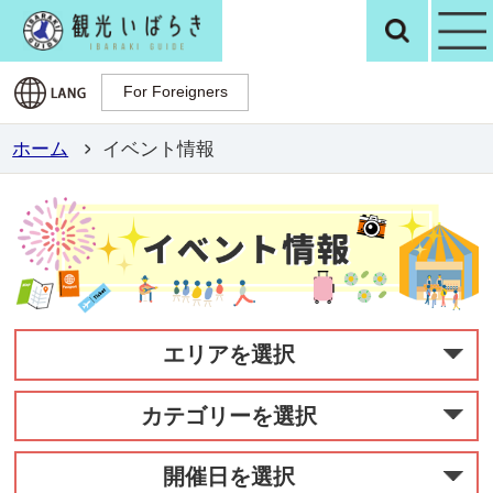
観光いばらき公
検
For Foreigners
For Foreigners
ホーム
イベント情報
エリアを選択
カテゴリーを選択
開催日を選択