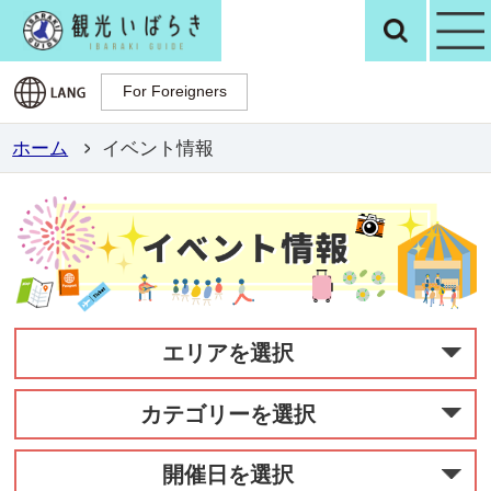
観光いばらき公
検
For Foreigners
For Foreigners
ホーム
イベント情報
エリアを選択
カテゴリーを選択
開催日を選択