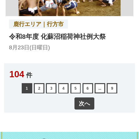
鹿行エリア｜行方市
令和8年度 化蘇沼稲荷神社例大祭
8月23日(日曜日)
104
件
1
2
3
4
5
6
...
9
次へ