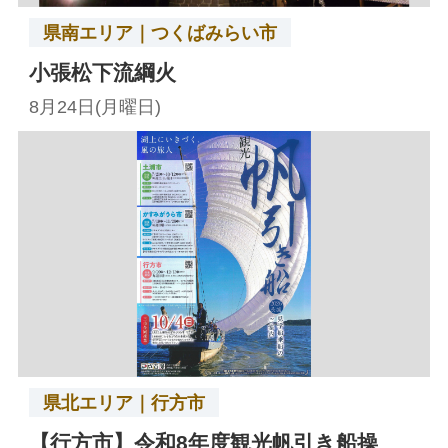
県南エリア｜つくばみらい市
小張松下流綱火
8月24日(月曜日)
県北エリア｜行方市
【行方市】令和8年度観光帆引き船操