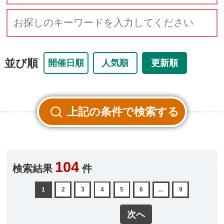
並び順
開催日順
人気順
更新順
104
検索結果
件
1
2
3
4
5
6
...
9
次へ