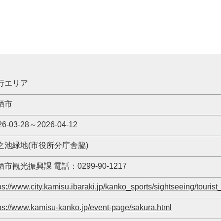
行エリア
栖市
26-03-28～2026-04-12
之池緑地(市役所分庁舎脇)
栖市観光振興課 電話：0299-90-1217
ps://www.city.kamisu.ibaraki.jp/kanko_sports/sightseeing/touri
ps://www.kamisu-kanko.jp/event-page/sakura.html