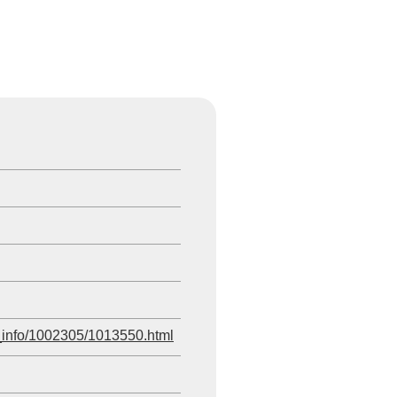
st_info/1002305/1013550.html