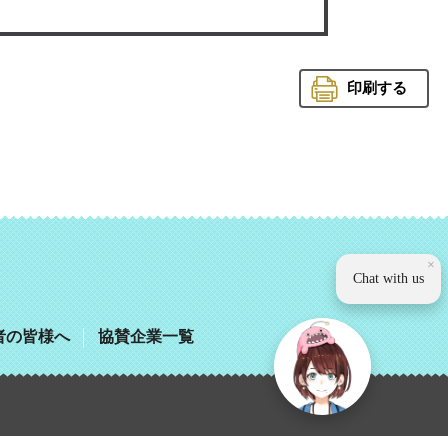
印刷する
観光いば
×
Chat with us
者の皆様へ
協賛企業一覧