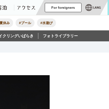
ージ
イベント
グルメ・みやげ
宿泊
アクセス
For foreigners
#夏休み
#プール
#水遊び
イクリングいばらき
フォトライブラリー