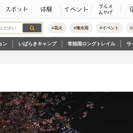
観光いばらき公式ホームペ
特集・オススメ
モデルコース
スポット
体験
#花火
#海水浴
#イベント
ョン
いばらきキャンプ
常陸国ロングトレイル
サ