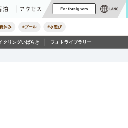
ージ
イベント
グルメ・みやげ
宿泊
アクセス
For foreigners
#夏休み
#プール
#水遊び
イクリングいばらき
フォトライブラリー