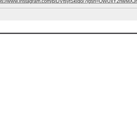
tps://www.instagram.com/p/DVfsyfSkiqo/?igsh=OWUxY2hwMX