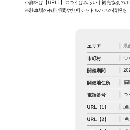
※詳細は【URL1】のつくばみらい市観光協会の
※駐車場の有料期間や無料シャトルバスの情報も【
県
エリア
つ
市町村
20
開催期間
福
開催地住所
つ
電話番号
htt
URL【1】
htt
URL【2】