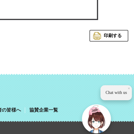
印刷する
観光いば
×
Chat with us
者の皆様へ
協賛企業一覧