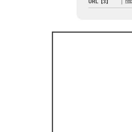
ht
URL【3】