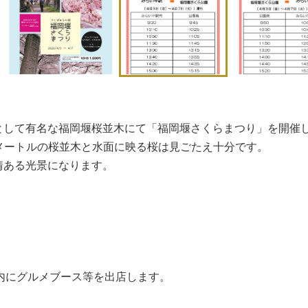
として有名な福岡堰桜並木にて「福岡堰さくらまつり」を開催
ロメートルの桜並木と水面に映る桜は見ごたえ十分です。
情ある光景になります。
公園内にグルメブース等を出店します。