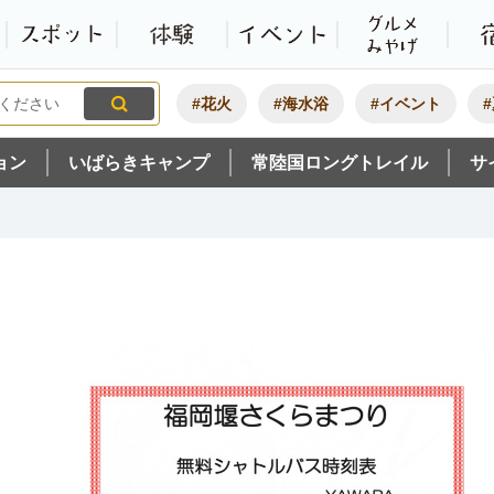
観光いばらき公式ホームペ
特集・オススメ
モデルコース
スポット
体験
#花火
#海水浴
#イベント
ョン
いばらきキャンプ
常陸国ロングトレイル
サ