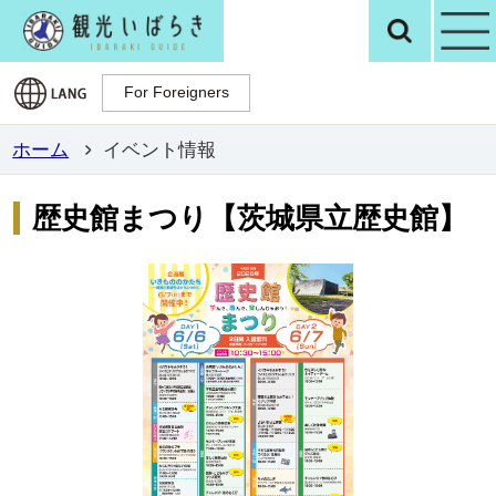
観光いばらき公
検
For Foreigners
For Foreigners
ホーム
イベント情報
歴史館まつり【茨城県立歴史館】