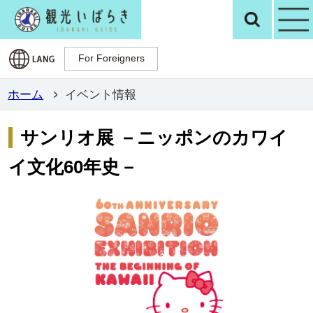
観光いばらき公
検
For Foreigners
For Foreigners
ホーム
イベント情報
サンリオ展 －ニッポンのカワイ
イ文化60年史－