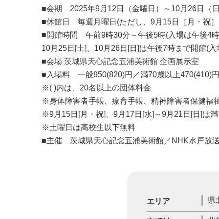
■会期 2025年9月12日（金曜日）～10月26日（
■休館日 毎週月曜日(ただし、9月15日［月・祝］、1
■開館時間 午前9時30分～午後5時(入場は午後4時
10月25日[土]、10月26日[日]は午後7時まで開館(
■会場 茨城県天心記念五浦美術館 企画展示室
■入場料 一般950(820)円／満70歳以上470(410)円
※( )内は、20名以上の団体料金
※身体障害者手帳、療育手帳、精神障害者保健福
※9月15日[月・祝]、9月17日[水]～9月21日[日]
※土曜日は高校生以下無料
■主催 茨城県天心記念五浦美術館／NHK水戸放送
県
エリア