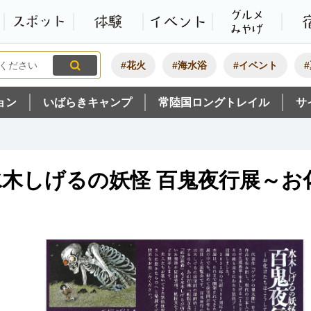
観光いばらき公式ホームペ
特集・オススメ
モデルコース
スポット
体験
#花火
#海水浴
#イベント
ョン
いばらきキャンプ
常陸国ロングトレイル
サ
水木しげるの妖怪 百鬼夜行展～