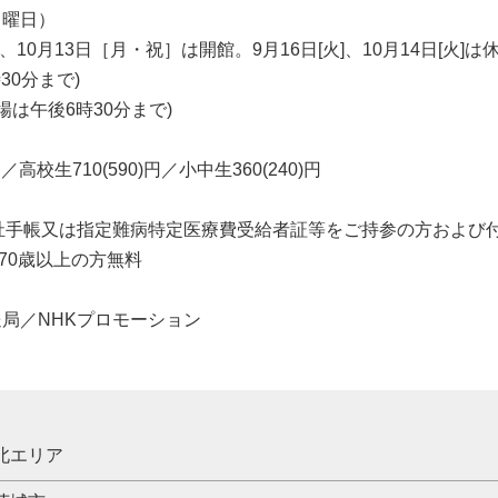
日曜日）
0月13日［月・祝］は開館。9月16日[火]、10月14日[火]は休
30分まで)
入場は午後6時30分まで)
／高校生710(590)円／小中生360(240)円
祉手帳又は指定難病特定医療費受給者証等をご持参の方および付
は満70歳以上の方無料
局／NHKプロモーション
北エリア