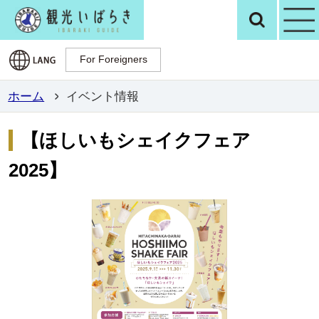
観光いばらき公
検
For Foreigners
For Foreigners
ホーム
イベント情報
【ほしいもシェイクフェア
2025】