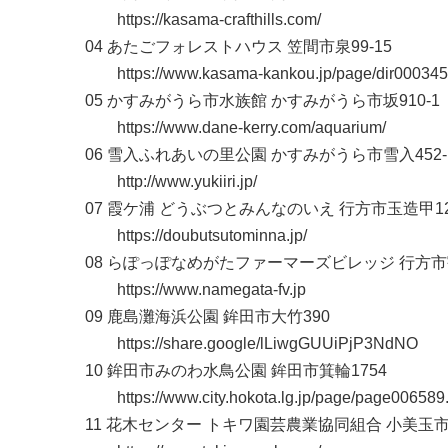
https://kasama-crafthills.com/
04 あたごフォレストハウス 笠間市泉99-15
https://www.kasama-kankou.jp/page/dir000345
05 かすみがうら市水族館 かすみがうら市坂910-1
https://www.dane-kerry.com/aquarium/
06 雪入ふれあいの里公園 かすみがうら市雪入452-
http://www.yukiiri.jp/
07 霞ケ浦 どうぶつとみんなのいえ 行方市玉造甲12
https://doubutsutominna.jp/
08 らぽっぽなめがたファーマーズビレッジ 行方市宇
https://www.namegata-fv.jp
09 鹿島灘海浜公園 鉾田市大竹390
https://share.google/lLiwgGUUiPjP3NdNO
10 鉾田市みのわ水鳥公園 鉾田市箕輪1754
https://www.city.hokota.lg.jp/page/page006589.
11 花木センター トキワ園芸農業協同組合 小美玉市部