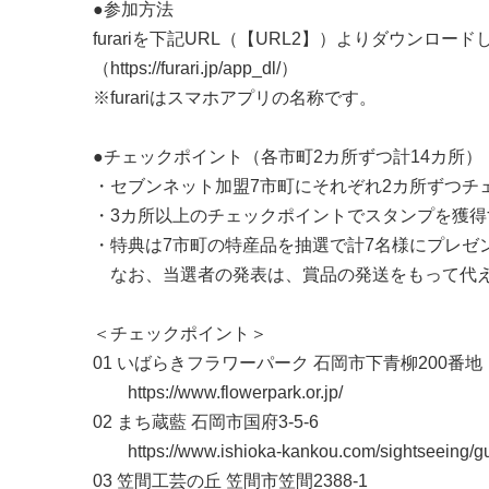
●参加方法
furariを下記URL（【URL2】）よりダウンロ
（https://furari.jp/app_dl/）
※furariはスマホアプリの名称です。
●チェックポイント（各市町2カ所ずつ計14カ所）
・セブンネット加盟7市町にそれぞれ2カ所ずつチ
・3カ所以上のチェックポイントでスタンプを獲
・特典は7市町の特産品を抽選で計7名様にプレゼ
なお、当選者の発表は、賞品の発送をもって代え
＜チェックポイント＞
01 いばらきフラワーパーク 石岡市下青柳200番地
https://www.flowerpark.or.jp/
02 まち蔵藍 石岡市国府3-5-6
https://www.ishioka-kankou.com/sightseeing/gu
03 笠間工芸の丘 笠間市笠間2388-1