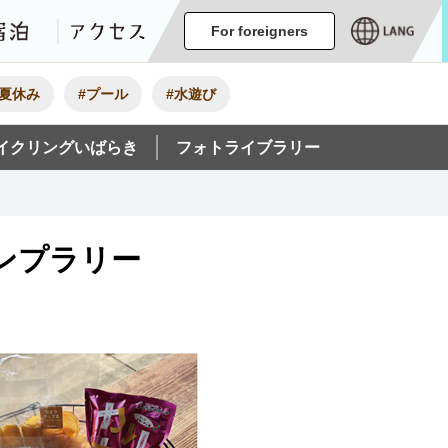
ージ
イベント
グルメ・みやげ
宿泊
アクセス
For foreigners
#夏休み
#プール
#水遊び
イクリングいばらき
フォトライブラリー
ンプラリー