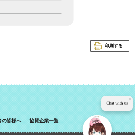
印刷する
観光いば
×
Chat with us
者の皆様へ
協賛企業一覧