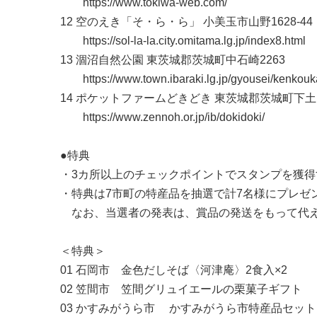
https://www.tokiwa-web.com/
12 空のえき「そ・ら・ら」 小美玉市山野1628-44
https://sol-la-la.city.omitama.lg.jp/index8.html
13 涸沼自然公園 東茨城郡茨城町中石崎2263
https://www.town.ibaraki.lg.jp/gyousei/kenkouk
14 ポケットファームどきどき 東茨城郡茨城町下土師
https://www.zennoh.or.jp/ib/dokidoki/
●特典
・3カ所以上のチェックポイントでスタンプを獲
・特典は7市町の特産品を抽選で計7名様にプレゼ
なお、当選者の発表は、賞品の発送をもって代え
＜特典＞
01 石岡市 金色だしそば〈河津庵〉2食入×2
02 笠間市 笠間グリュイエールの栗菓子ギフト
03 かすみがうら市 かすみがうら市特産品セット