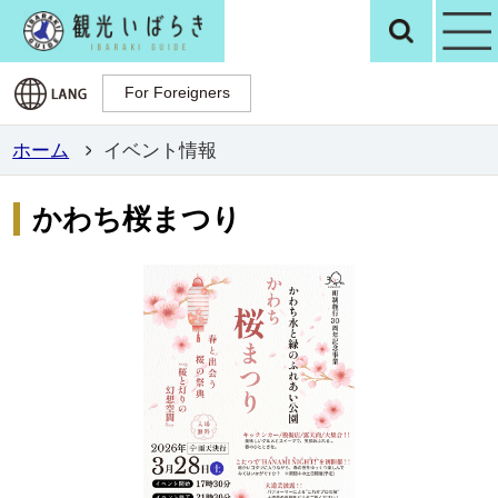
観光いばらき公
検
For Foreigners
For Foreigners
ホーム
イベント情報
かわち桜まつり