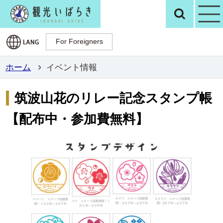
観光いばらき公
検
For Foreigners
For Foreigners
ホーム
イベント情報
筑波山花のリレー記念スタンプ帳
【配布中・参加費無料】