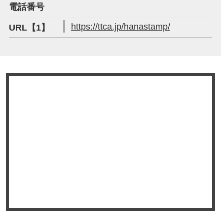
電話番号
https://ttca.jp/hanastamp/
URL【1】