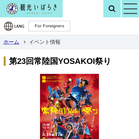
観光いばらき公
検
For Foreigners
For Foreigners
ホーム
イベント情報
第23回常陸国YOSAKOI祭り