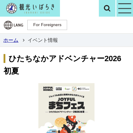
観光いばらき公
検
For Foreigners
For Foreigners
ホーム
イベント情報
ひたちなかアドベンチャー2026
初夏