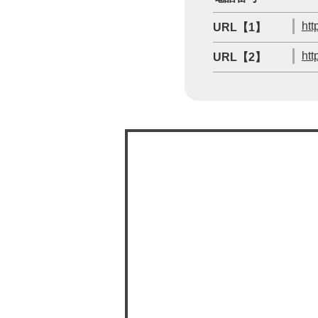
htt
URL【1】
htt
URL【2】