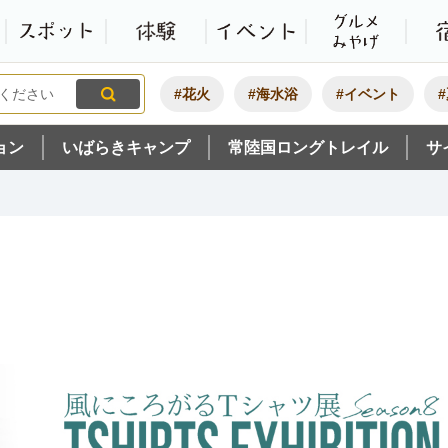
観光いばらき公式ホームペ
特集・オススメ
モデルコース
スポット
体験
#花火
#海水浴
#イベント
ョン
いばらきキャンプ
常陸国ロングトレイル
サ