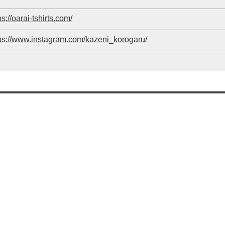
ps://oarai-tshirts.com/
ps://www.instagram.com/kazeni_korogaru/