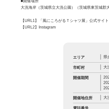
■開催場所
大洗海岸（茨城県立大洗公園）（茨城県東茨城郡
【URL1】「風にころがるＴシャツ展」公式サイト
【URL2】Instagram
県
エリア
大
市町村
20
開催期間
20
20
大
開催地住所
電話番号