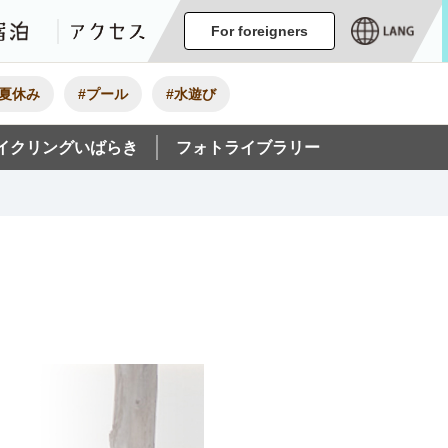
ージ
イベント
グルメ・みやげ
宿泊
アクセス
For foreigners
#夏休み
#プール
#水遊び
イクリングいばらき
フォトライブラリー