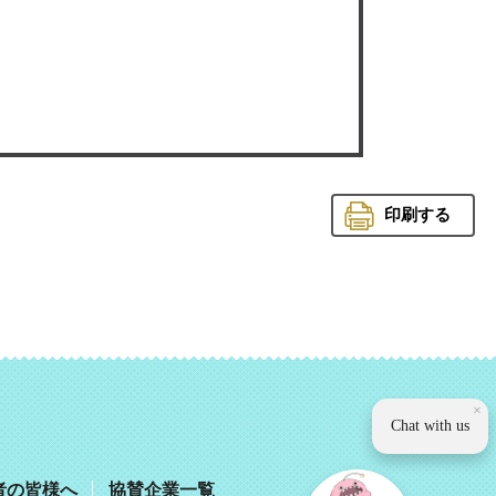
印刷する
観光いば
×
Chat with us
者の皆様へ
協賛企業一覧