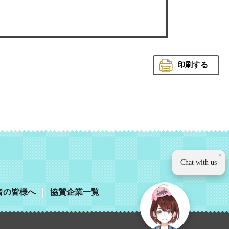
印刷する
観光いば
×
Chat with us
者の皆様へ
協賛企業一覧