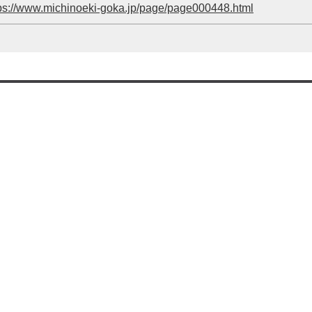
ps://www.michinoeki-goka.jp/page/page000448.html