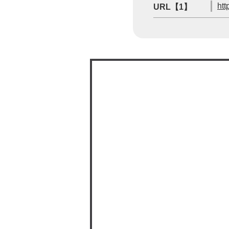
htt
URL【1】