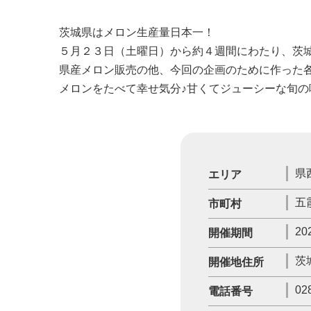
茨城県はメロン生産量日本一！
５月２３日（土曜日）から約４週間にわたり、茨
県産メロン販売の他、今回の企画のために作った
メロンをたべて幸せ気分♪甘くてジューシーな旬
県
エリア
五
市町村
20
開催期間
茨
開催地住所
02
電話番号