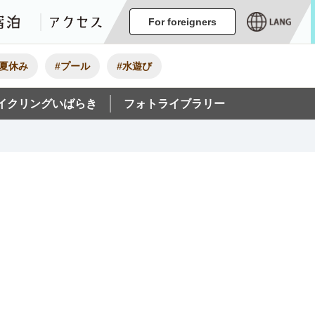
ージ
イベント
グルメ・みやげ
宿泊
アクセス
For foreigners
#夏休み
#プール
#水遊び
イクリングいばらき
フォトライブラリー