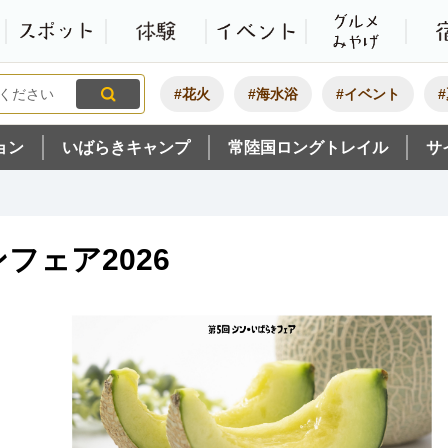
観光いばらき公式ホームペ
特集・オススメ
モデルコース
スポット
体験
#花火
#海水浴
#イベント
ョン
いばらきキャンプ
常陸国ロングトレイル
サ
フェア2026