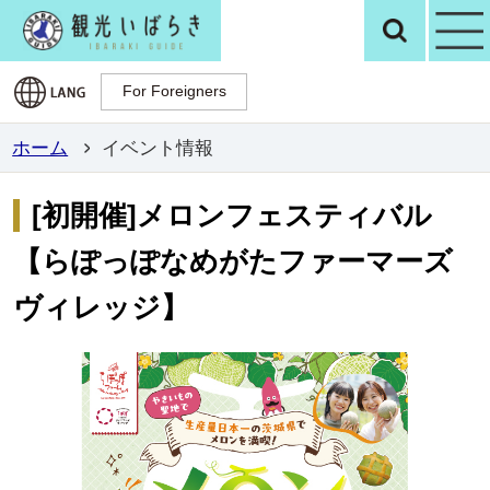
観光いばらき公
検
For Foreigners
For Foreigners
ホーム
イベント情報
[初開催]メロンフェスティバル
【らぽっぽなめがたファーマーズ
ヴィレッジ】