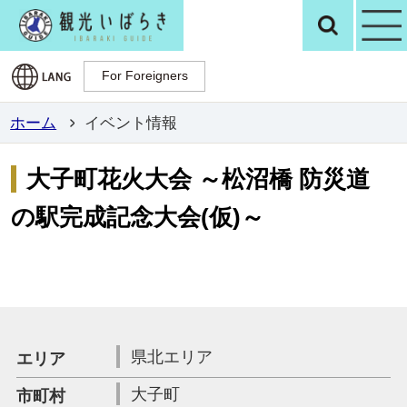
観光いばらき公
検
For Foreigners
For Foreigners
ホーム
イベント情報
大子町花火大会 ～松沼橋 防災道
の駅完成記念大会(仮)～
県北エリア
エリア
大子町
市町村