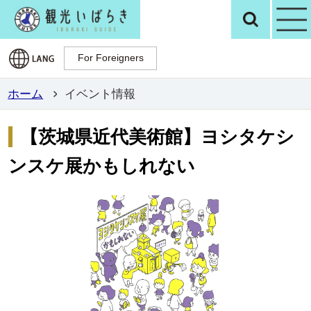
観光いばらき公
検
For Foreigners
For Foreigners
ホーム
イベント情報
【茨城県近代美術館】ヨシタケシ
ンスケ展かもしれない