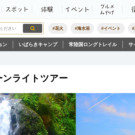
観光いばらき公式ホームペ
特集・オススメ
モデルコース
スポット
体験
#花火
#海水浴
#イベント
ョン
いばらきキャンプ
常陸国ロングトレイル
サ
ーンライトツアー