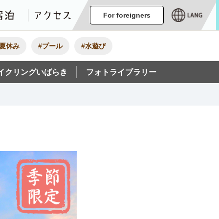
ージ
イベント
グルメ・みやげ
宿泊
アクセス
For foreigners
#夏休み
#プール
#水遊び
イクリングいばらき
フォトライブラリー