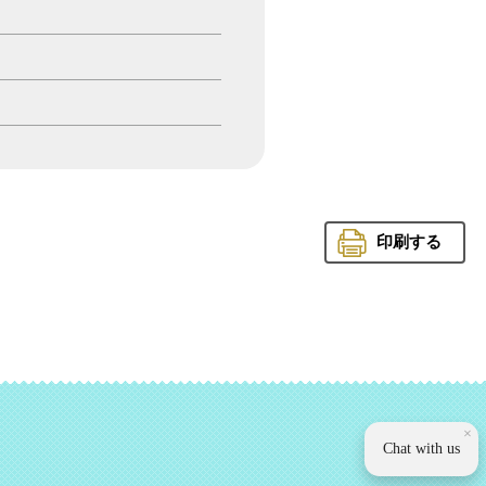
印刷する
観光いば
×
Chat with us