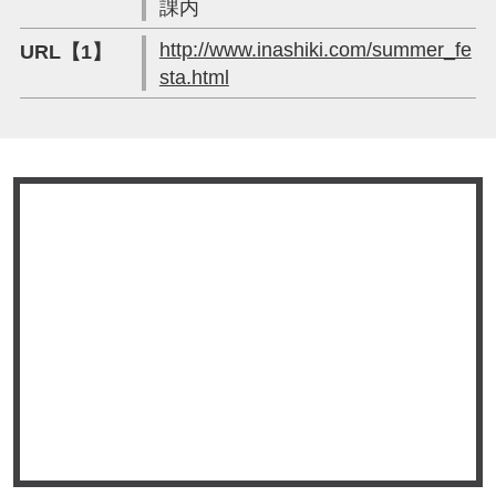
課内
http://www.inashiki.com/summer_fe
URL【1】
sta.html