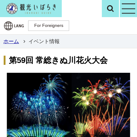
観光いばらき公
検
For Foreigners
For Foreigners
ホーム
イベント情報
第59回 常総きぬ川花火大会