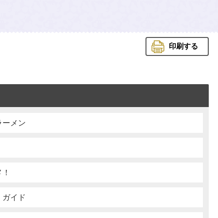
印刷する
ラーメン
メ！
」ガイド