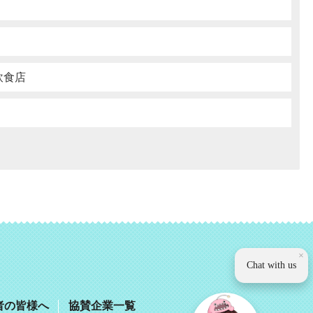
飲食店
観光いば
×
Chat with us
者の皆様へ
協賛企業一覧