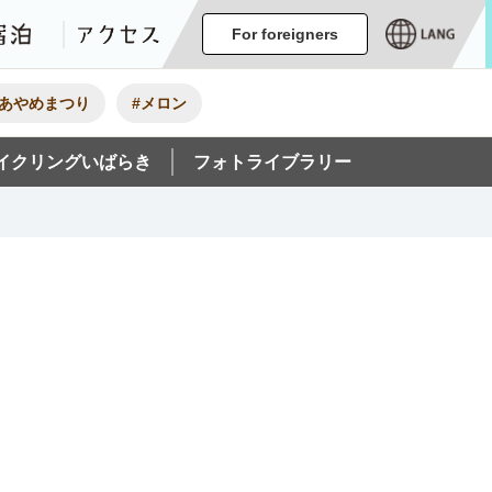
ージ
イベント
グルメ・みやげ
宿泊
アクセス
For foreigners
#あやめまつり
#メロン
イクリングいばらき
フォトライブラリー