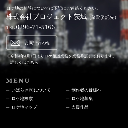
ロケ地の相談については下記にご連絡ください。
株式会社プロジェクト茨城
（業務委託先）
0296-71-5166
TEL.
お問い合わせ
※令和4年4月1日よりロケ相談業務を業務委託しております。
詳しくは
こちら
MENU
いばらきFCについて
制作者の皆様へ
ロケ地検索
ロケ地募集
ロケ地マップ
支援作品