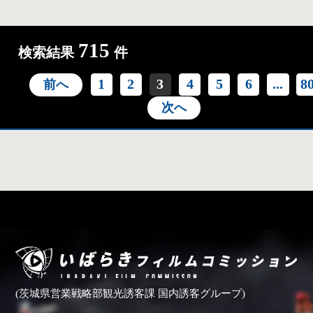
715
検索結果
件
1
2
3
4
5
6
...
8
前へ
次へ
(茨城県営業戦略部観光誘客課 国内誘客グループ)