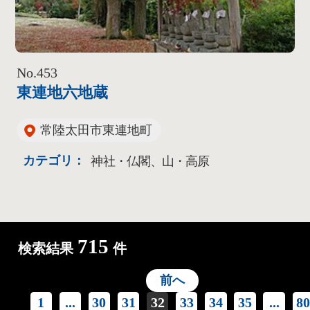
No.453
東連地六地蔵
常陸太田市東連地町
カテゴリ：
神社・仏閣、山・高原
715
検索結果
件
前へ
1
...
30
31
32
33
34
35
...
8