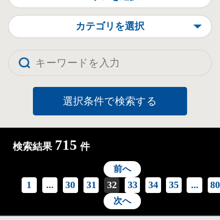
カテゴリを選択
715
検索結果
件
前へ
1
...
30
31
32
33
34
35
...
8
次へ