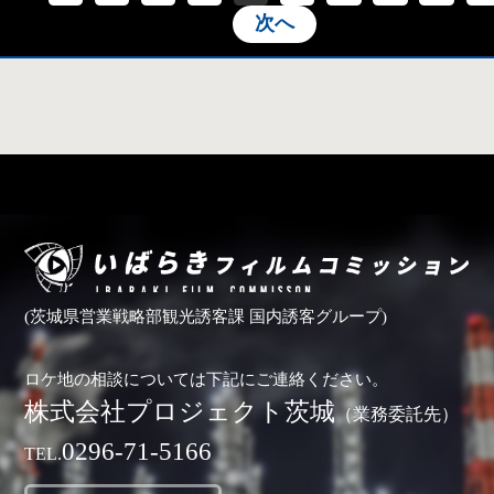
次へ
(茨城県営業戦略部観光誘客課 国内誘客グループ)
ロケ地の相談については下記にご連絡ください。
株式会社プロジェクト茨城
（業務委託先）
0296-71-5166
TEL.