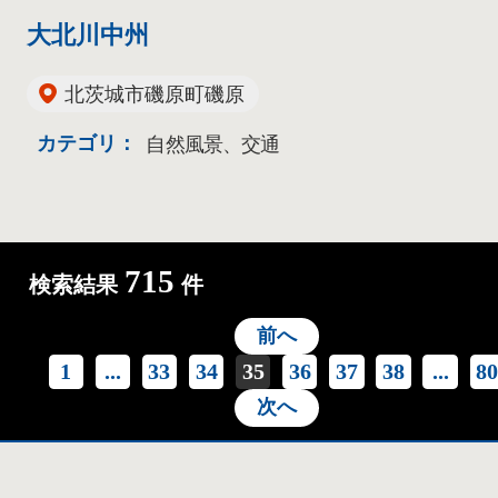
大北川中州
北茨城市磯原町磯原
カテゴリ：
自然風景、交通
715
検索結果
件
前へ
1
...
33
34
35
36
37
38
...
8
次へ