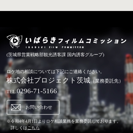
(茨城県営業戦略部観光誘客課 国内誘客グループ)
ロケ地の相談については下記にご連絡ください。
株式会社プロジェクト茨城
（業務委託先）
0296-71-5166
TEL.
お問い合わせ
※令和4年4月1日よりロケ相談業務を業務委託しております。
詳しくは
こちら