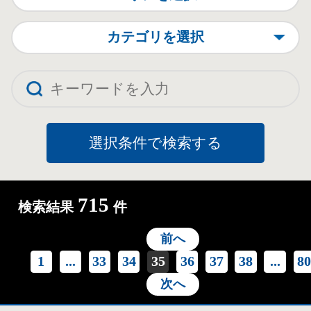
カテゴリを選択
715
検索結果
件
前へ
1
...
33
34
35
36
37
38
...
8
次へ