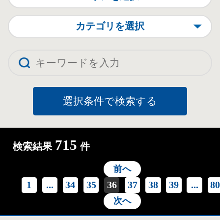
カテゴリを選択
715
検索結果
件
前へ
1
...
34
35
36
37
38
39
...
8
次へ