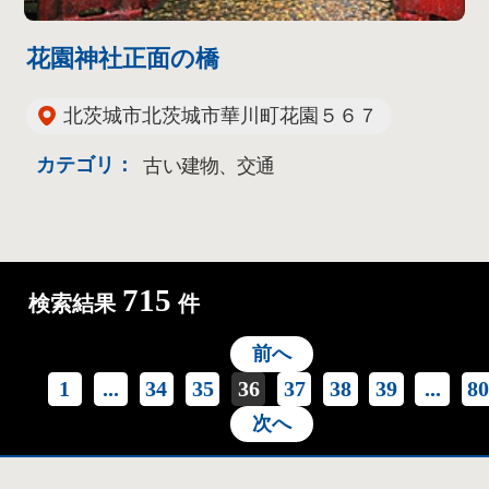
花園神社正面の橋
北茨城市北茨城市華川町花園５６７
カテゴリ：
古い建物、交通
715
検索結果
件
前へ
1
...
34
35
36
37
38
39
...
8
次へ