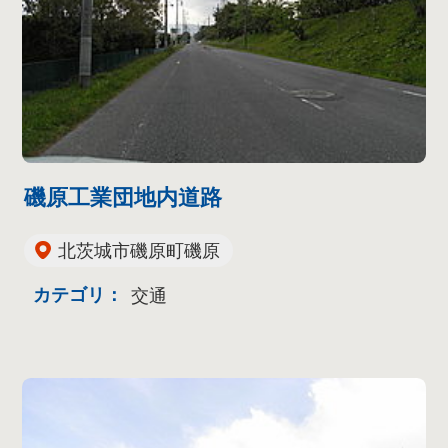
磯原工業団地内道路
北茨城市磯原町磯原
カテゴリ：
交通