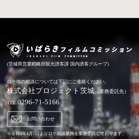
(茨城県営業戦略部観光誘客課 国内誘客グループ)
ロケ地の相談については下記にご連絡ください。
株式会社プロジェクト茨城
（業務委託先）
0296-71-5166
TEL.
お問い合わせ
※令和4年4月1日よりロケ相談業務を業務委託しております。