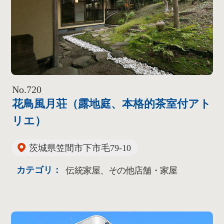
No.720
花鳥風月荘（露地庭、本格的茶室付アト
リエ）
茨城県笠間市下市毛79-10
カテゴリ：
伝統家屋、その他店舗・家屋