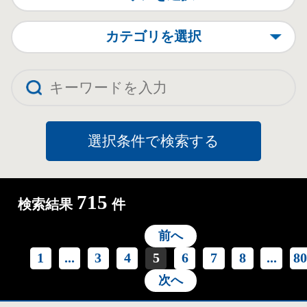
カテゴリを選択
715
検索結果
件
前へ
1
...
3
4
5
6
7
8
...
8
次へ