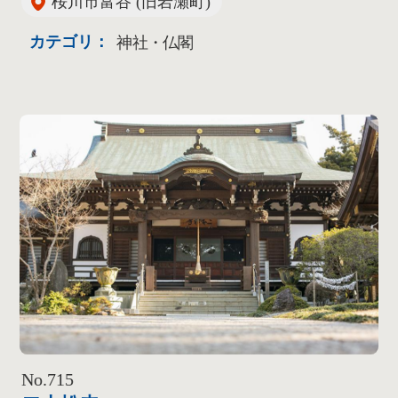
桜川市富谷 (旧岩瀬町)
カテゴリ：
神社・仏閣
No.715