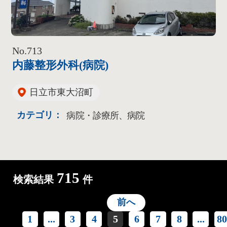
No.713
内藤整形外科(病院)
日立市東大沼町
カテゴリ：
病院・診療所、病院
715
検索結果
件
前へ
1
...
3
4
5
6
7
8
...
8