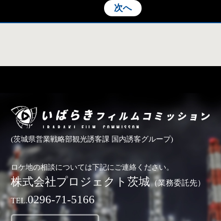
次へ
(茨城県営業戦略部観光誘客課 国内誘客グループ)
ロケ地の相談については下記にご連絡ください。
株式会社プロジェクト茨城
（業務委託先）
0296-71-5166
TEL.