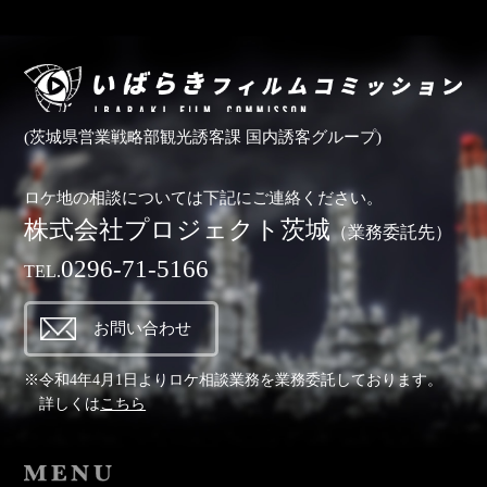
(茨城県営業戦略部観光誘客課 国内誘客グループ)
ロケ地の相談については下記にご連絡ください。
株式会社プロジェクト茨城
（業務委託先）
0296-71-5166
TEL.
お問い合わせ
※令和4年4月1日よりロケ相談業務を業務委託しております。
詳しくは
こちら
MENU