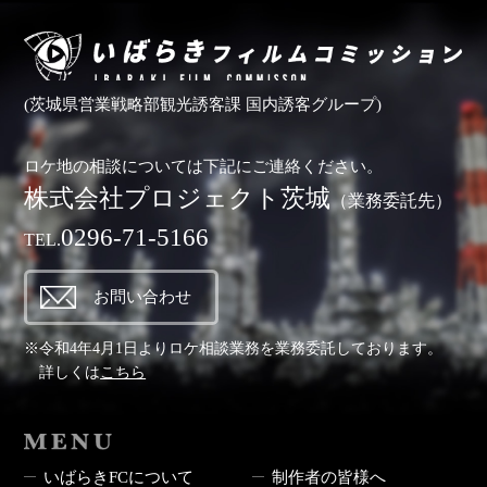
(茨城県営業戦略部観光誘客課 国内誘客グループ)
ロケ地の相談については下記にご連絡ください。
株式会社プロジェクト茨城
（業務委託先）
0296-71-5166
TEL.
お問い合わせ
※令和4年4月1日よりロケ相談業務を業務委託しております。
詳しくは
こちら
MENU
いばらきFCについて
制作者の皆様へ