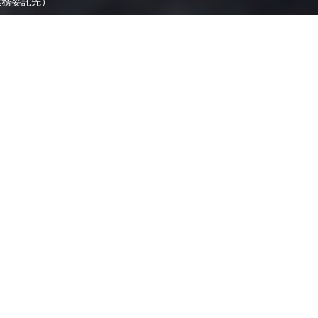
業務委託先）
ます。
よくあるご質問
県内FCリンク集
お問い合わせ
全国ロケーションデータベース