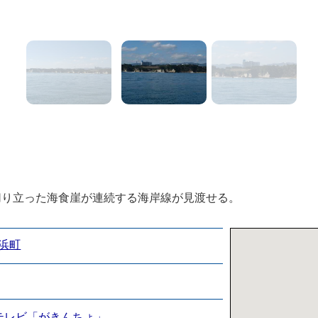
1
）
切り立った海食崖が連続する海岸線が見渡せる。
浜町
テレビ「がきんちょ」