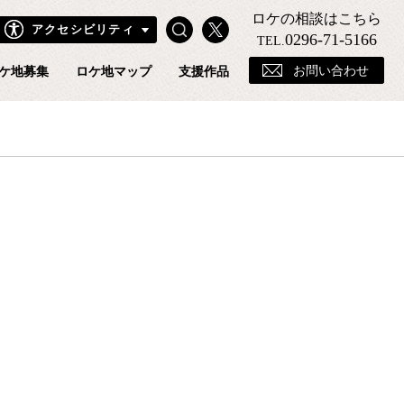
ロケの相談はこちら
Search
X
アクセシビリティ
きフィルムコミッションホームページ
0296-71-5166
TEL.
お問い合わせ
ケ地募集
ロケ地マップ
支援作品