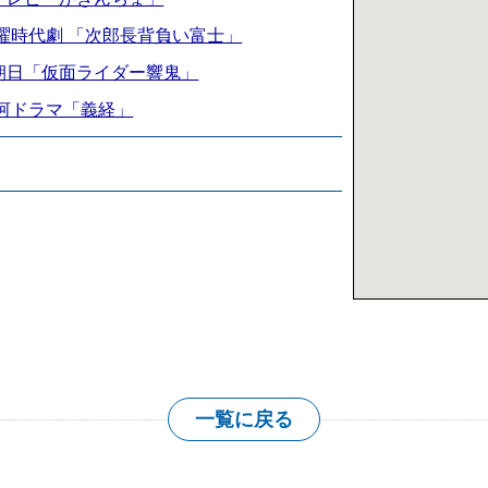
水曜時代劇 「次郎長背負い富士」
朝日「仮面ライダー響鬼」
大河ドラマ「義経」
大きな地図を表
一覧に戻る