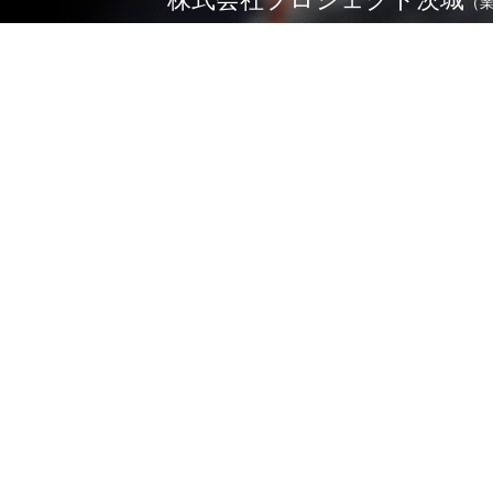
（
0296-71-5166
TEL.
お問い合わせ
※令和4年4月1日よりロケ相談業務を業務委託しており
詳しくは
こちら
ジャパン - フィルムコミッション