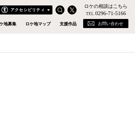
ロケの相談はこちら
Search
X
アクセシビリティ
きフィルムコミッションホームページ
0296-71-5166
TEL.
お問い合わせ
ケ地募集
ロケ地マップ
支援作品