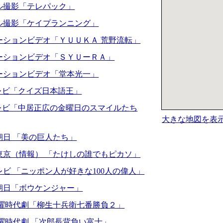
ル撮影「テレパック」
ル撮影「ケイプランニング」
ーションビデオ「ＹＵＵＫＡ 荒野流転」
ーションビデオ「ＳＹＵーＲＡ」
ーションビデオ「堂本光一」
テレビ「クイズ日本語王」
テレビ「中居正広の金曜日のスマイルたち
大きな地図を表
朝日 「美の巨人たち」
東京（情報） 「たけしの誰でもピカソ」
レビ 「ニッポン人が好きな100人の偉人」
朝日「ボウケンジャー」
金曜時代劇「柳生十兵衛七番勝負２」
水曜時代劇 「次郎長背負い富士」