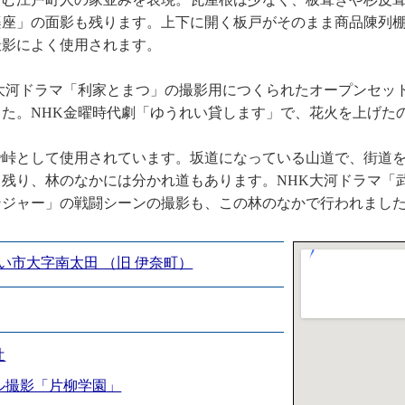
楽座」の面影も残ります。上下に開く板戸がそのまま商品陳列
撮影によく使用されます。
大河ドラマ「利家とまつ」の撮影用につくられたオープンセッ
た。NHK金曜時代劇「ゆうれい貸します」で、花火を上げた
で峠として使用されています。坂道になっている山道で、街道
残り、林のなかには分かれ道もあります。NHK大河ドラマ「
ンジャー」の戦闘シーンの撮影も、この林のなかで行われまし
い市大字南太田 （旧 伊奈町）
辻
ル撮影「片柳学園」