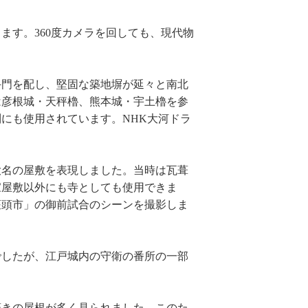
ます。360度カメラを回しても、現代物
手門を配し、堅固な築地塀が延々と南北
は彦根城・天秤櫓、熊本城・宇土櫓を参
にも使用されています。NHK大河ドラ
大名の屋敷を表現しました。当時は瓦葺
家屋敷以外にも寺としても使用できま
座頭市」の御前試合のシーンを撮影しま
でしたが、江戸城内の守衛の番所の一部
葺きの屋根が多く見られました。このた