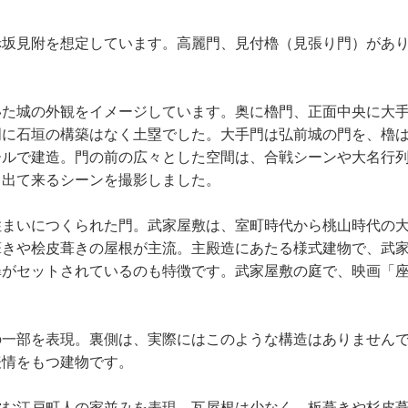
坂見附を想定しています。高麗門、見付櫓（見張り門）があり
いた城の外観をイメージしています。奥に櫓門、正面中央に大
周に石垣の構築はなく土塁でした。大手門は弘前城の門を、櫓
ールで建造。門の前の広々とした空間は、合戦シーンや大名行列
ら出て来るシーンを撮影しました。
住まいにつくられた門。武家屋敷は、室町時代から桃山時代の
葺きや桧皮葺きの屋根が主流。主殿造にあたる様式建物で、武
扉がセットされているのも特徴です。武家屋敷の庭で、映画「
の一部を表現。裏側は、実際にはこのような構造はありません
表情をもつ建物です。
営む江戸町人の家並みを表現。瓦屋根は少なく、板葺きや杉皮