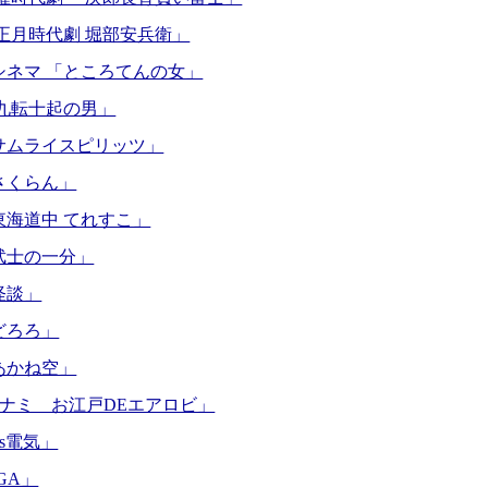
「正月時代劇 堀部安兵衛」
シネマ 「ところてんの女」
「九転十起の男」
サムライスピリッツ」
さくらん」
東海道中 てれすこ」
武士の一分」
怪談」
どろろ」
あかね空」
コナミ お江戸DEエアロビ」
’s電気」
GA」