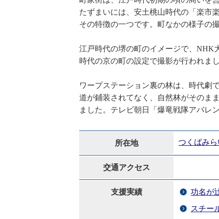
たずまいには、安土桃山時代の「楽市
その特徴の一つです。町なかの様子の
江戸時代の堺の町のイメージで、NHK
時代の京の町の設定で撮影が行われまし
ワープステーション裏の林は、時代劇
道が鋪装されてなく、自然林がそのまま
ました。テレビ朝日「爆竜戦隊アバレ
つくばみら
所在地
交通アクセス
支援実績
功名が
スチー