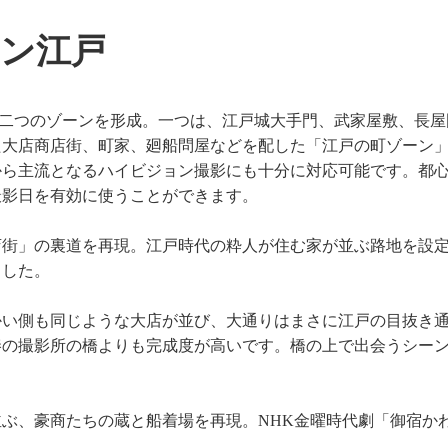
ン江戸
ふれる二つのゾーンを形成。一つは、江戸城大手門、武家屋敷、長
た大店商店街、町家、廻船問屋などを配した「江戸の町ゾーン
ら主流となるハイビジョン撮影にも十分に対応可能です。都心
撮影日を有効に使うことができます。
街」の裏道を再現。江戸時代の粋人が住む家が並ぶ路地を設定
ました。
かい側も同じような大店が並び、大通りはまさに江戸の目抜き
秦の撮影所の橋よりも完成度が高いです。橋の上で出会うシー
ぶ、豪商たちの蔵と船着場を再現。NHK金曜時代劇「御宿か