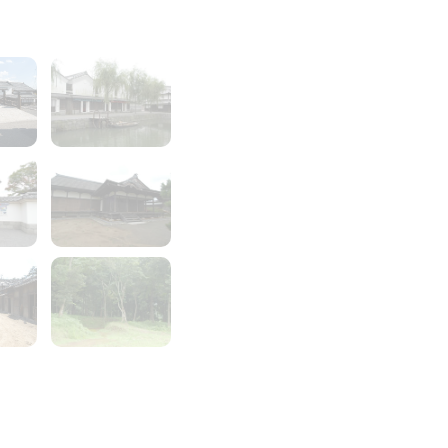
3
4
5
6
9
10
11
12
15
16
17
18
19