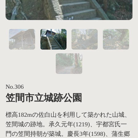
1
2
5
No.306
笠間市立城跡公園
標高182mの佐白山を利用して築かれた山城、
笠間城の跡地。承久元年(1219)、宇都宮氏一
門の笠間持朝が築城。慶長3年(1598)、蒲生郷