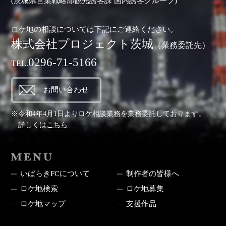
(茨城県営業戦略部観光誘客課 国内誘客グループ)
ロケ地の相談については下記にご連絡ください。
株式会社プロジェクト茨城
（業務委託先）
0296-71-5166
TEL.
お問い合わせ
※令和4年4月1日よりロケ相談業務を業務委託しております。
詳しくは
こちら
MENU
いばらきFCについて
制作者の皆様へ
ロケ地検索
ロケ地募集
ロケ地マップ
支援作品