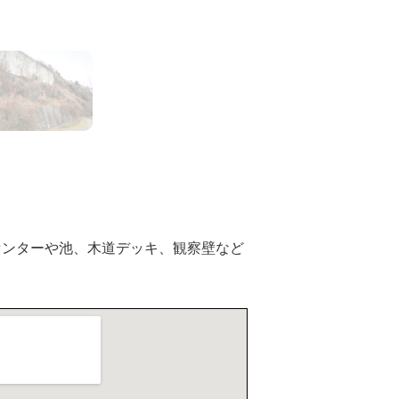
3
4
5
センターや池、木道デッキ、観察壁など