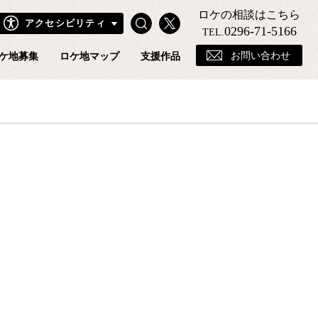
ロケの相談はこちら
Search
X
アクセシビリティ
きフィルムコミッションホームページ
0296-71-5166
TEL.
お問い合わせ
ケ地募集
ロケ地マップ
支援作品