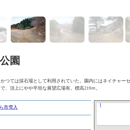
1
2
公園
。かつては採石場として利用されていた。園内にはネイチャー
で、頂上にやや平坦な展望広場有。標高219ｍ。
ら市雪入