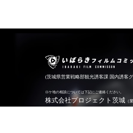
(茨城県営業戦略部観光誘客課 国内誘客グ
ロケ地の相談については下記にご連絡ください。
株式会社プロジェクト茨城
（
0296-71-5166
TEL.
お問い合わせ