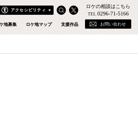
ロケの相談はこちら
Search
X
アクセシビリティ
きフィルムコミッションホームページ
0296-71-5166
TEL.
お問い合わせ
ケ地募集
ロケ地マップ
支援作品