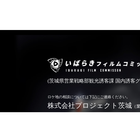
(茨城県営業戦略部観光誘客課 国内誘客グ
ロケ地の相談については下記にご連絡ください。
株式会社プロジェクト茨城
（
0296-71-5166
TEL.
お問い合わせ