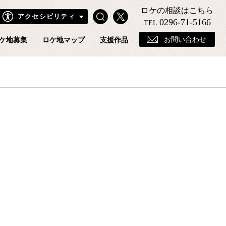
ロケの相談はこちら
Search
X
アクセシビリティ
きフィルムコミッションホームページ
0296-71-5166
TEL.
お問い合わせ
ケ地募集
ロケ地マップ
支援作品