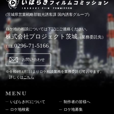
(茨城県営業戦略部観光誘客課 国内誘客グループ)
ロケ地の相談については下記にご連絡ください。
株式会社プロジェクト茨城
（業務委託先）
0296-71-5166
TEL.
お問い合わせ
※令和4年4月1日よりロケ相談業務を業務委託しております。
詳しくは
こちら
MENU
いばらきFCについて
制作者の皆様へ
ロケ地検索
ロケ地募集