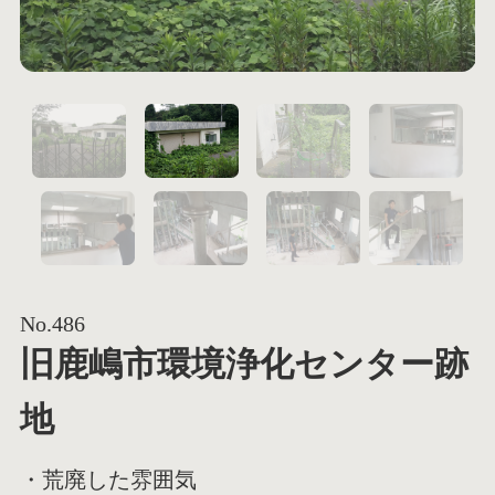
1
2
5
6
No.486
旧鹿嶋市環境浄化センター跡
地
・荒廃した雰囲気