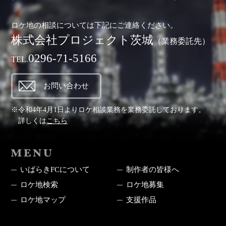
ロケ地の相談については下記にご連絡ください。
株式会社プロジェクト茨城
（業務委託先）
0296-71-5166
TEL.
お問い合わせ
※令和4年4月1日よりロケ相談業務を業務委託しております。
詳しくは
こちら
MENU
いばらきFCについて
制作者の皆様へ
ロケ地検索
ロケ地募集
ロケ地マップ
支援作品