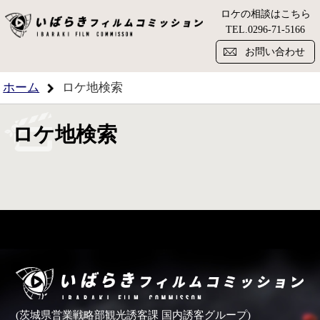
ロケの相談はこちら
い
TEL.
0296-71-5166
お問い合わせ
ホーム
ロケ地検索
ロケ地検索
(茨城県営業戦略部観光誘客課 国内誘客グループ)