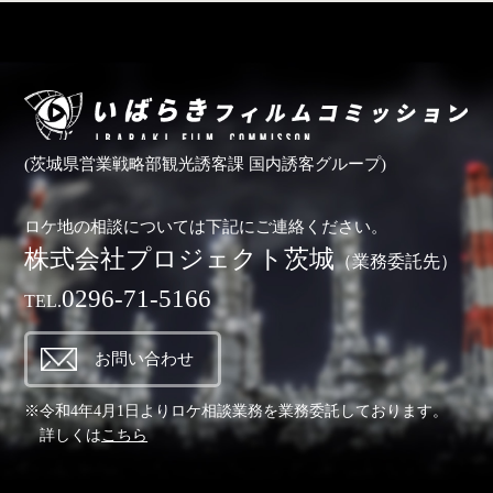
(茨城県営業戦略部観光誘客課 国内誘客グループ)
ロケ地の相談については下記にご連絡ください。
株式会社プロジェクト茨城
（業務委託先）
0296-71-5166
TEL.
お問い合わせ
※令和4年4月1日よりロケ相談業務を業務委託しております。
詳しくは
こちら