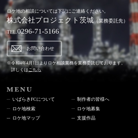
ロケ地の相談については下記にご連絡ください。
株式会社プロジェクト茨城
（業務委託先）
0296-71-5166
TEL.
お問い合わせ
※令和4年4月1日よりロケ相談業務を業務委託しております。
詳しくは
こちら
MENU
いばらきFCについて
制作者の皆様へ
ロケ地検索
ロケ地募集
ロケ地マップ
支援作品